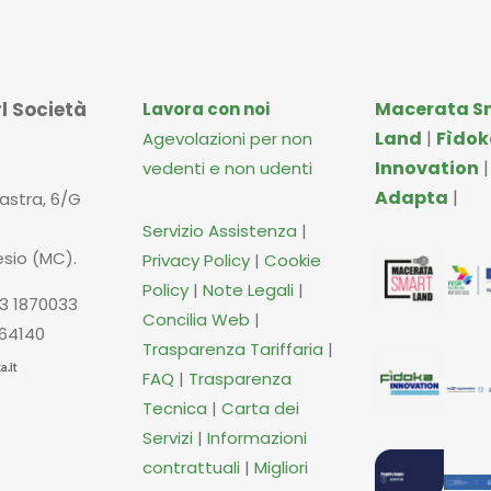
l Società
Macerata S
Lavora con noi
Land
|
Fìdok
Agevolazioni per non
Innovation
vedenti e non udenti
Adapta
|
iastra, 6/G
Servizio Assistenza
|
esio (MC).
Privacy Policy
|
Cookie
Policy
|
Note Legali
|
3 1870033
Concilia Web
|
664140
Trasparenza Tariffaria
|
FAQ
|
Trasparenza
Tecnica
|
Carta dei
Servizi
|
Informazioni
contrattuali
|
Migliori