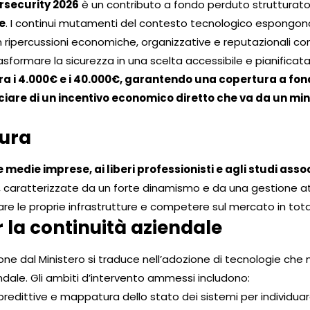
rsecurity 2026
è un contributo a fondo perduto strutturat
e
. I continui mutamenti del contesto tecnologico espongono le
con ripercussioni economiche, organizzative e reputazionali c
asformare la sicurezza in una scelta accessibile e pianificat
ra i 4.000€ e i 40.000€, garantendo una copertura a fon
iciare di un incentivo economico diretto che va da un mi
sura
 medie imprese, ai liberi professionisti e agli studi assoc
 caratterizzate da un forte dinamismo e da una gestione att
re le proprie infrastrutture e competere sul mercato in tota
 la continuità aziendale
one dal Ministero si traduce nell’adozione di tecnologie che mi
iendale. Gli ambiti d’intervento ammessi includono:
 predittive e mappatura dello stato dei sistemi per individua