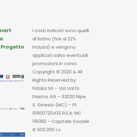
mart
I costi indicati sono quelli
a
di listino (IVA al 22%
|
Progetto
inclusa) e vengono
applicati salvo eventuali
promozioni in corso.
Copyright © 2020 & All
Rights Reserved by
Fidoka Srl – Via Val Di
Fiastra, 6G – 62020 Ripe
S. Ginesio (MC) – PI:
01900720432 R.E.A: MC
191082 – Capitale Sociale
€ 600.000 i.v.