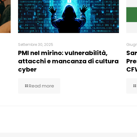
Settembre 30, 2025
Giugn
PMI nel mirino: vulnerabilità,
Sar
attacchi e mancanza di cultura
Pre
cyber
CF
Read more