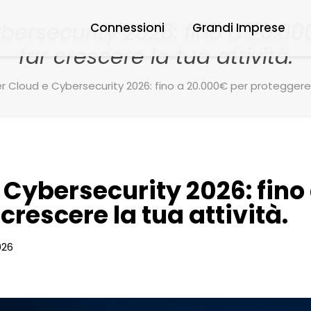
ersecurity 2026: fino a 20.0
Connessioni
Grandi Imprese
far crescere la tua attività.
 Cloud e Cybersecurity 2026: fino a 20.000€ per proteggere e
Cybersecurity 2026: fino
crescere la tua attività.
026