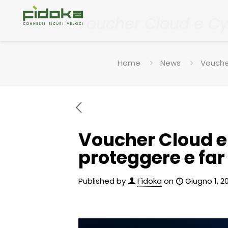
Voucher Cloud e Cyb
Home
News
Voucher
Voucher Cloud e 
proteggere e far 
Published by
Fìdoka
on
Giugno 1, 2