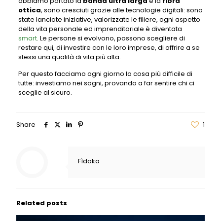
abbiamo portato la
banda ultra larga
e la
fibra
ottica
, sono cresciuti grazie alle tecnologie digitali: sono
state lanciate iniziative, valorizzate le filiere, ogni aspetto
della vita personale ed imprenditoriale è diventata
smart
. Le persone si evolvono, possono scegliere di
restare qui, di investire con le loro imprese, di offrire a se
stessi una qualità di vita più alta.
Per questo facciamo ogni giorno la cosa più difficile di
tutte: investiamo nei sogni, provando a far sentire chi ci
sceglie al sicuro.
Share
1
Fìdoka
Related posts