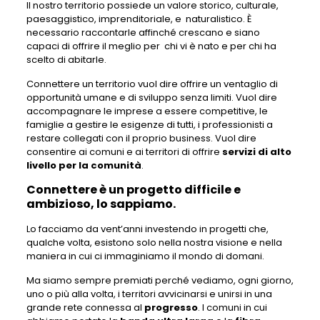
Il nostro territorio possiede un valore storico, culturale,
paesaggistico, imprenditoriale, e naturalistico. È
necessario raccontarle affinché crescano e siano
capaci di offrire il meglio per chi vi è nato e per chi ha
scelto di abitarle.
Connettere un territorio vuol dire offrire un ventaglio di
opportunità umane e di sviluppo senza limiti. Vuol dire
accompagnare le imprese a essere competitive, le
famiglie a gestire le esigenze di tutti, i professionisti a
restare collegati con il proprio business. Vuol dire
consentire ai comuni e ai territori di offrire
servizi di alto
livello per la comunità
.
Connettere è un progetto difficile e
ambizioso, lo sappiamo.
Lo facciamo da vent’anni investendo in progetti che,
qualche volta, esistono solo nella nostra visione e nella
maniera in cui ci immaginiamo il mondo di domani.
Ma siamo sempre premiati perché vediamo, ogni giorno,
uno o più alla volta, i territori avvicinarsi e unirsi in una
grande rete connessa al
progresso
. I comuni in cui