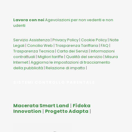
Lavora con noi
Agevolazioni per non vedenti e non
udenti
Servizio Assistenza
|
Privacy Policy
|
Cookie Policy
|
Note
Legali
|
Concilia Web
|
Trasparenza Tariffaria
|
FAQ
|
Trasparenza Tecnica
|
Carta dei Servizi
|
Informazioni
contrattuali
|
Migliori tariffe
|
Qualità del servizio
|
Misura
Internet
|
Aggiorna le impostazioni di tracciamento
della pubblicità
|
Relazione di impatto
|
SISTEMI CONTROLLO PARENTALE
Macerata Smart Land
|
Fìdoka
Innovation
|
Progetto Adapta
|