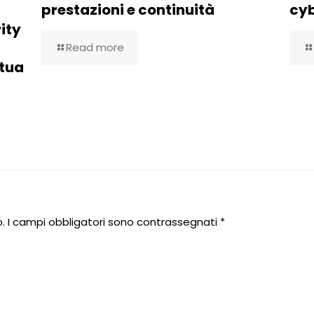
prestazioni e continuità
cy
ity
Read more
 tua
.
I campi obbligatori sono contrassegnati
*