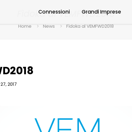
Fìdoka al VEMFWD2018
Connessioni
Grandi Imprese
Home
News
Fìdoka al VEMFWD2018
WD2018
27, 2017