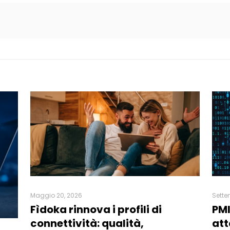
Maggio 20, 2026
Sette
Fìdoka rinnova i profili di
PMI
connettività: qualità,
att