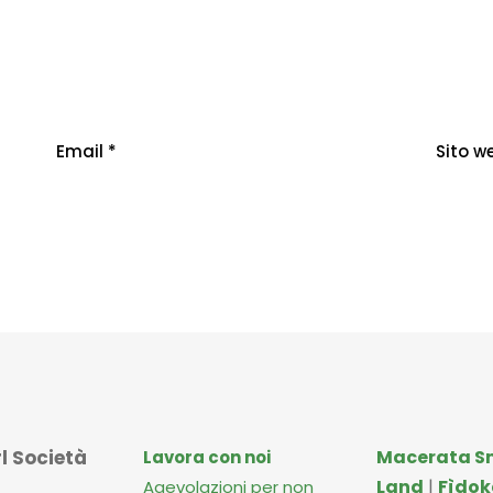
Email
*
Sito w
l Società
Macerata S
Lavora con noi
Land
|
Fìdok
Agevolazioni per non