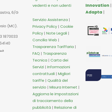
Innovation
vedenti e non udenti
Adapta
|
iastra, 6/G
Servizio Assistenza
|
esio (MC).
Privacy Policy
|
Cookie
Policy
|
Note Legali
|
3 1870033
Concilia Web
|
664140
Trasparenza Tariffaria
|
FAQ
|
Trasparenza
Tecnica
|
Carta dei
Servizi
|
Informazioni
contrattuali
|
Migliori
tariffe
|
Qualità del
servizio
|
Misura Internet
|
Aggiorna le impostazioni
di tracciamento della
pubblicità
|
Relazione di