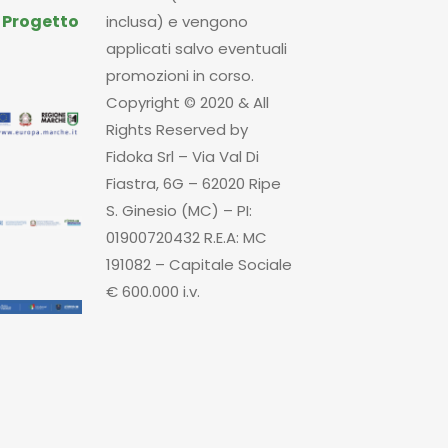
|
Progetto
inclusa) e vengono
applicati salvo eventuali
promozioni in corso.
Copyright © 2020 & All
Rights Reserved by
Fidoka Srl – Via Val Di
Fiastra, 6G – 62020 Ripe
S. Ginesio (MC) – PI:
01900720432 R.E.A: MC
191082 – Capitale Sociale
€ 600.000 i.v.