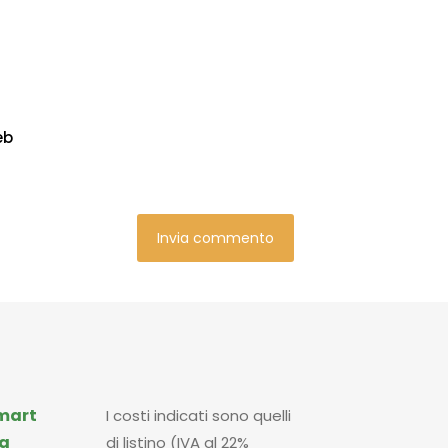
eb
mart
I costi indicati sono quelli
a
di listino (IVA al 22%