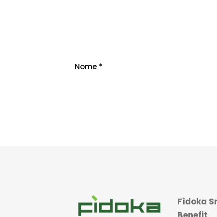
Nome
*
Fìdoka Sr
Benefit