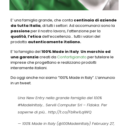
E’ una famiglia grande, che conta
centinaia di aziende
da tutta Italia
, di tutti i settori. Ad accomunarci sono la
passione
per il nostro lavoro, l’attenzione per la
qualità
,
l’etica
dell’eccellenza… tutti i valori del
prodotto
autenticamente italiano.
E’ la famiglia del
100% Made in Italy
.
Un marchio ed
una garanzia
creati da
Confartigianato
per tutelare le
imprese che progettano e realizzano prodotti
interamente italiani.
Da oggi anche noi siamo “100% Made in Italy”. L’annuncio
in un tweet.
Una New Entry nella grande famiglia del 100%
#MadeInItaly
… Servili Computer Srl – Fìdoka. Per
saperne di più…
http://t.co/FbRw1LqlWQ
— 100% Made in Italy (@100MadeinItaly)
February 27,