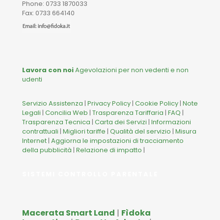
Phone: 0733 1870033
Fax: 0733 664140
Lavora con noi
Agevolazioni per non vedenti e non
udenti
Servizio Assistenza
|
Privacy Policy
|
Cookie Policy
|
Note
Legali
|
Concilia Web
|
Trasparenza Tariffaria
|
FAQ
|
Trasparenza Tecnica
|
Carta dei Servizi
|
Informazioni
contrattuali
|
Migliori tariffe
|
Qualità del servizio
|
Misura
Internet
|
Aggiorna le impostazioni di tracciamento
della pubblicità
|
Relazione di impatto
|
SISTEMI CONTROLLO PARENTALE
Macerata Smart Land
|
Fìdoka