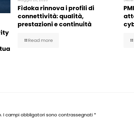
Fìdoka rinnova i profili di
PMI
connettività: qualità,
att
prestazioni e continuità
cy
ity
Read more
 tua
.
I campi obbligatori sono contrassegnati
*