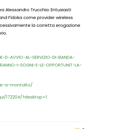
rea Alessandro Trucchia. Entusiasti
Brand Fìdoka come provider wireless
uccessivamente la corretta erogazione
rio.
HE-D-AVVIO-AL-SERVIZIO-DI-BANDA-
RANNO-I-SOGNI-E-LE-OPPORTUNIT-LA-
one-a-montalto/
qui/172204/?desktop=1