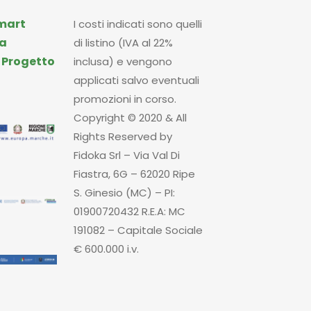
mart
I costi indicati sono quelli
a
di listino (IVA al 22%
|
Progetto
inclusa) e vengono
applicati salvo eventuali
promozioni in corso.
Copyright © 2020 & All
Rights Reserved by
Fidoka Srl – Via Val Di
Fiastra, 6G – 62020 Ripe
S. Ginesio (MC) – PI:
01900720432 R.E.A: MC
191082 – Capitale Sociale
€ 600.000 i.v.