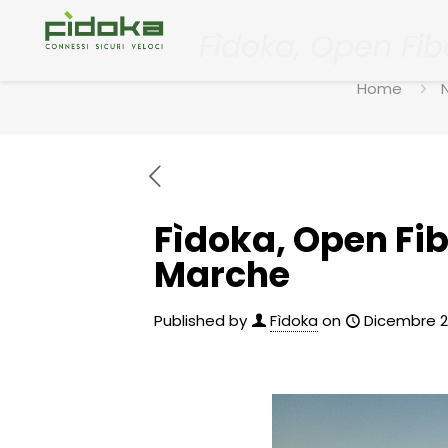
Fìdoka, Open Fib
Home
Fìdoka, Open Fib
Marche
Published by
Fìdoka
on
Dicembre 2