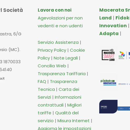
l Società
Macerata S
Lavora con noi
Land
|
Fìdok
Agevolazioni per non
Innovation
vedenti e non udenti
Adapta
|
iastra, 6/G
Servizio Assistenza
|
esio (MC).
Privacy Policy
|
Cookie
Policy
|
Note Legali
|
3 1870033
Concilia Web
|
664140
Trasparenza Tariffaria
|
FAQ
|
Trasparenza
Tecnica
|
Carta dei
Servizi
|
Informazioni
contrattuali
|
Migliori
tariffe
|
Qualità del
servizio
|
Misura Internet
|
Aggiorna le impostazioni