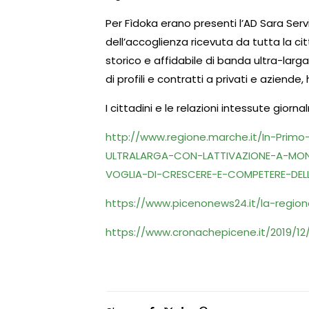
Per Fìdoka erano presenti l’AD Sara Servi
dell’accoglienza ricevuta da tutta la ci
storico e affidabile di banda ultra-la
di profili e contratti a privati e aziend
I cittadini e le relazioni intessute giorn
http://www.regione.marche.it/In-Pri
ULTRALARGA-CON-LATTIVAZIONE-A-MON
VOGLIA-DI-CRESCERE-E-COMPETERE-DEL
https://www.picenonews24.it/la-region
https://www.cronachepicene.it/2019/12