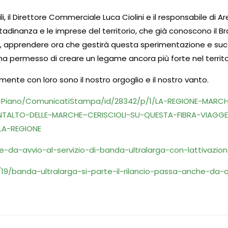
li, il Direttore Commerciale Luca Ciolini e il responsabile di A
ttadinanza e le imprese del territorio, che già conoscono il 
rga, apprendere ora che gestirà questa sperimentazione e s
e, ha permesso di creare un legame ancora più forte nel territo
almente con loro sono il nostro orgoglio e il nostro vanto.
mo-Piano/ComunicatiStampa/id/28342/p/1/LA-REGIONE-MARC
TALTO-DELLE-MARCHE–CERISCIOLI-SU-QUESTA-FIBRA-VIAGGE
LA-REGIONE
e-da-avvio-al-servizio-di-banda-ultralarga-con-lattivazi
/19/banda-ultralarga-si-parte-il-rilancio-passa-anche-da-