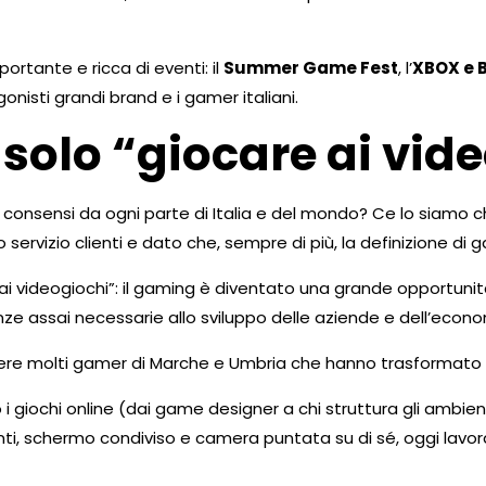
portante e ricca di eventi: il
Summer Game Fest
, l’
XBOX e 
onisti grandi brand e i gamer italiani.
solo “giocare ai vid
consensi da ogni parte di Italia e del mondo? Ce lo siamo chi
 servizio clienti e dato che, sempre di più, la definizione di
i videogiochi”: il gaming è diventato una grande opportunità p
e assai necessarie allo sviluppo delle aziende e dell’econo
scere molti gamer di Marche e Umbria che hanno trasformato la
o i giochi online (dai game designer a chi struttura gli ambien
ti, schermo condiviso e camera puntata su di sé, oggi lavor