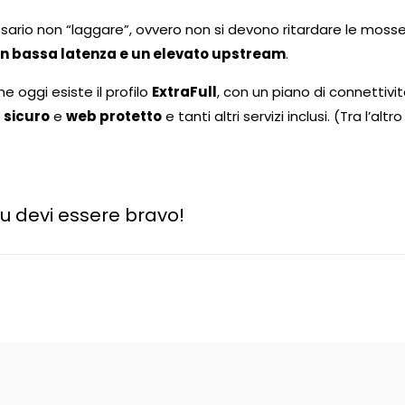
sario non “laggare”, ovvero non si devono ritardare le mosse 
n bassa latenza e un elevato upstream
.
 oggi esiste il profilo
ExtraFull
, con un piano di connettivi
 sicuro
e
web protetto
e tanti altri servizi inclusi. (Tra l’al
tu devi essere bravo!