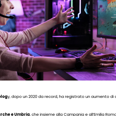
olog
y, dopo un 2020 da record, ha registrato un aumento di ol
rche e Umbria
, che insieme alla Campania e all’Emilia Ro