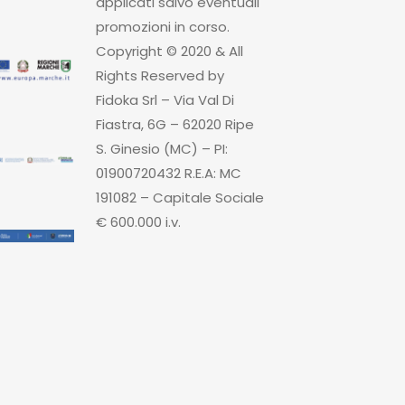
applicati salvo eventuali
promozioni in corso.
Copyright © 2020 & All
Rights Reserved by
Fidoka Srl – Via Val Di
Fiastra, 6G – 62020 Ripe
S. Ginesio (MC) – PI:
01900720432 R.E.A: MC
191082 – Capitale Sociale
€ 600.000 i.v.