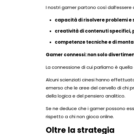
I nostri gamer partono così dall’essere a
capacità di risolvere problemi e s
creatività di contenuti specifici,
competenze tecniche e di monta
Gamer connessi: non solo divertime
La connessione di cui parliamo è quella d
Alcuni scienziati cinesi hanno effettuato
emerso che le aree del cervello di chi p
della logica e del pensiero analitico.
Se ne deduce che i gamer possono esser
rispetto a chi non gioca online.
Oltre la strategia