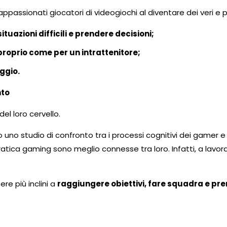
ppassionati giocatori di videogiochi al diventare dei veri e pro
ituazioni difficili e prendere decisioni;
 proprio come per un intrattenitore;
ggio.
nto
el loro cervello.
 uno studio di confronto tra i processi cognitivi dei gamer e 
ratica gaming sono meglio connesse tra loro. Infatti, a lavor
e più inclini a
raggiungere obiettivi, fare squadra e pr