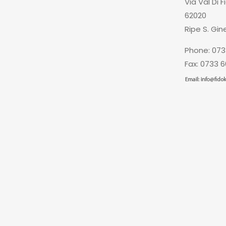
Via Val Di F
62020
Ripe S. Gin
Phone: 073
Fax: 0733 