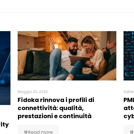
Maggio 20, 2026
Sette
Fìdoka rinnova i profili di
PMI
connettività: qualità,
att
prestazioni e continuità
cy
ity
Read more