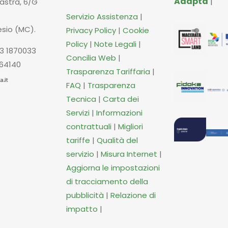
Adapta
|
iastra, 6/G
Servizio Assistenza
|
esio (MC).
Privacy Policy
|
Cookie
Policy
|
Note Legali
|
3 1870033
Concilia Web
|
664140
Trasparenza Tariffaria
|
FAQ
|
Trasparenza
Tecnica
|
Carta dei
Servizi
|
Informazioni
contrattuali
|
Migliori
tariffe
|
Qualità del
servizio
|
Misura Internet
|
Aggiorna le impostazioni
di tracciamento della
pubblicità
|
Relazione di
impatto
|