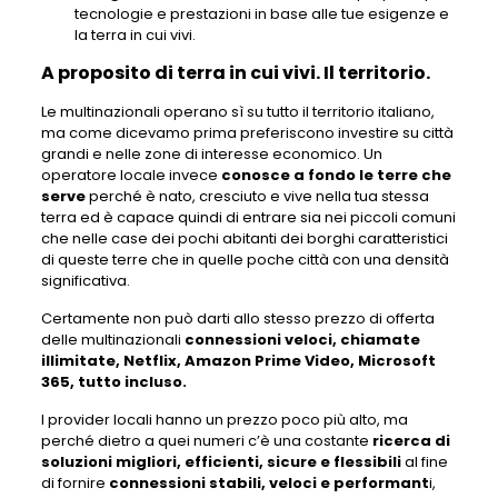
tecnologie e prestazioni in base alle tue esigenze e
la terra in cui vivi.
A proposito di terra in cui vivi. Il territorio.
Le multinazionali operano sì su tutto il territorio italiano,
ma come dicevamo prima preferiscono investire su città
grandi e nelle zone di interesse economico. Un
operatore locale invece
conosce a fondo le terre che
serve
perché è nato, cresciuto e vive nella tua stessa
terra ed è capace quindi di entrare sia nei piccoli comuni
che nelle case dei pochi abitanti dei borghi caratteristici
di queste terre che in quelle poche città con una densità
significativa.
Certamente non può darti allo stesso prezzo di offerta
delle multinazionali
connessioni veloci, chiamate
illimitate, Netflix, Amazon Prime Video, Microsoft
365, tutto incluso.
I provider locali hanno un prezzo poco più alto, ma
perché dietro a quei numeri c’è una costante
ricerca di
soluzioni migliori, efficienti, sicure e flessibili
al fine
di fornire
connessioni stabili, veloci e performant
i,