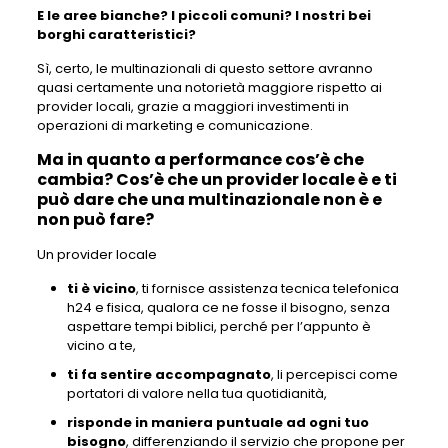
E le aree bianche? I piccoli comuni? I nostri bei
borghi caratteristici?
Sì, certo, le multinazionali di questo settore avranno
quasi certamente una notorietà maggiore rispetto ai
provider locali, grazie a maggiori investimenti in
operazioni di marketing e comunicazione.
Ma in quanto a performance cos’è che
cambia? Cos’è che un provider locale è e ti
può dare che una multinazionale non è e
non può fare?
Un provider locale
ti è vicino
, ti fornisce assistenza tecnica telefonica
h24 e fisica, qualora ce ne fosse il bisogno, senza
aspettare tempi biblici, perché per l’appunto è
vicino a te,
ti fa sentire accompagnato
, li percepisci come
portatori di valore nella tua quotidianità,
risponde in maniera puntuale ad ogni tuo
bisogno
, differenziando il servizio che propone per