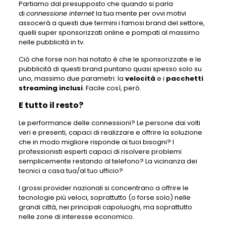
Partiamo dal presupposto che quando si parla
di
connessione internet
la tua mente per ovvi motivi
assocerà a questi due termini i famosi brand del settore,
quelli super sponsorizzati online e pompati al massimo
nelle pubblicità in tv.
Ciò che forse non hai notato è che le sponsorizzate e le
pubblicità di questi brand puntano quasi spesso solo su
uno, massimo due parametri: la
velocità
e i
pacchetti
streaming inclusi
. Facile così, però.
E tutto il resto?
Le performance delle connessioni? Le persone dai volti
veri e presenti, capaci di realizzare e offrire la soluzione
che in modo migliore risponde ai tuoi bisogni? I
professionisti esperti capaci di risolvere problemi
semplicemente restando al telefono? La vicinanza dei
tecnici a casa tua/al tuo ufficio?
I grossi provider nazionali si concentrano a offrire le
tecnologie più veloci, soprattutto (o forse solo) nelle
grandi città, nei principali capoluoghi, ma soprattutto
nelle zone di interesse economico.