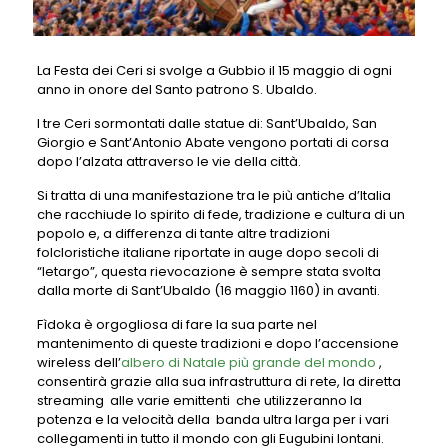
La Festa dei Ceri si svolge a Gubbio il 15 maggio di ogni
anno in onore del Santo patrono S. Ubaldo.
I tre Ceri sormontati dalle statue di: Sant’Ubaldo, San
Giorgio e Sant’Antonio Abate vengono portati di corsa
dopo l’alzata attraverso le vie della città.
Si tratta di una manifestazione tra le più antiche d’Italia
che racchiude lo spirito di fede, tradizione e cultura di un
popolo e, a differenza di tante altre tradizioni
folcloristiche italiane riportate in auge dopo secoli di
“letargo”, questa rievocazione è sempre stata svolta
dalla morte di Sant’Ubaldo (16 maggio 1160) in avanti.
Fìdoka è orgogliosa di fare la sua parte nel
mantenimento di queste tradizioni e dopo l’accensione
wireless dell’
albero di Natale più grande del mondo
,
consentirà grazie alla sua infrastruttura di rete, la diretta
streaming alle varie emittenti che utilizzeranno la
potenza e la velocità della banda ultra larga per i vari
collegamenti in tutto il mondo con gli Eugubini lontani.