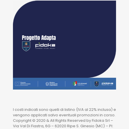
I costi indicati sono quelli di listino (IVA al 22% inclusa) e
vengono applicati salvo eventuali promozioni in corso.
Copyright © 2020 & All Rights Reserved by Fidoka Srl –
Via Val Di Fiastra, 6G – 62020 Ripe S. Ginesio (MC) – PI: