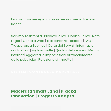
Lavora con noi
Agevolazioni per non vedenti e non
udenti
Servizio Assistenza
|
Privacy Policy
|
Cookie Policy
|
Note
Legali
|
Concilia Web
|
Trasparenza Tariffaria
|
FAQ
|
Trasparenza Tecnica
|
Carta dei Servizi
|
Informazioni
contrattuali
|
Migliori tariffe
|
Qualità del servizio
|
Misura
Internet
|
Aggiorna le impostazioni di tracciamento
della pubblicità
|
Relazione di impatto
|
SISTEMI CONTROLLO PARENTALE
Macerata Smart Land
|
Fìdoka
Innovation
|
Progetto Adapta
|