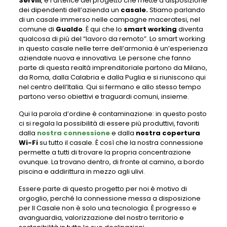
Servili
, è l’artefice del progetto che mette a disposizione
dei dipendenti dell’azienda un
casale.
Stiamo parlando
di un casale immerso nelle campagne maceratesi, nel
comune di
Gualdo
. È qui che lo
smart working
diventa
qualcosa di più del “lavoro da remoto”. Lo smart working
in questo casale nelle terre dell’armonia è un’esperienza
aziendale nuova e innovativa. Le persone che fanno
parte di questa realtà imprenditoriale partono da Milano,
da Roma, dalla Calabria e dalla Puglia e si riuniscono qui
nel centro dell’Italia. Qui si fermano e allo stesso tempo
partono verso obiettivi e traguardi comuni, insieme.
Qui la parola d’ordine è contaminazione: in questo posto
ci si regala la possibilità di essere più produttivi, favoriti
dalla
nostra connessione
e dalla
nostra copertura
Wi-Fi
su tutto il casale. È così che la nostra connessione
permette a tutti di trovare la propria concentrazione
ovunque. La trovano dentro, di fronte al camino, a bordo
piscina e addirittura in mezzo agli ulivi.
Essere parte di questo progetto per noi è motivo di
orgoglio, perché la connessione messa a disposizione
per Il Casale non è solo una tecnologia. È progresso e
avanguardia, valorizzazione del nostro territorio e