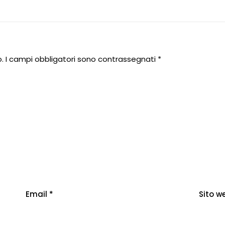
.
I campi obbligatori sono contrassegnati
*
Email
*
Sito w