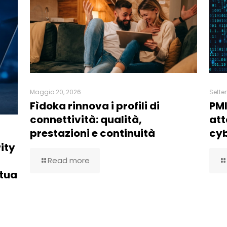
Maggio 20, 2026
Sette
Fìdoka rinnova i profili di
PMI
connettività: qualità,
att
prestazioni e continuità
cy
ity
Read more
 tua