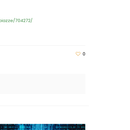
piazze/704272/
0