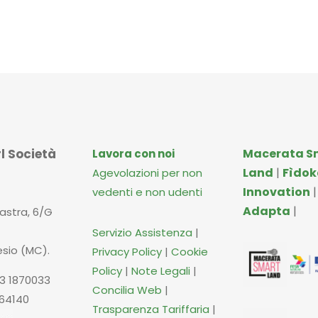
l Società
Macerata S
Lavora con noi
Land
|
Fìdok
Agevolazioni per non
Innovation
vedenti e non udenti
Adapta
|
iastra, 6/G
Servizio Assistenza
|
esio (MC).
Privacy Policy
|
Cookie
Policy
|
Note Legali
|
3 1870033
Concilia Web
|
664140
Trasparenza Tariffaria
|