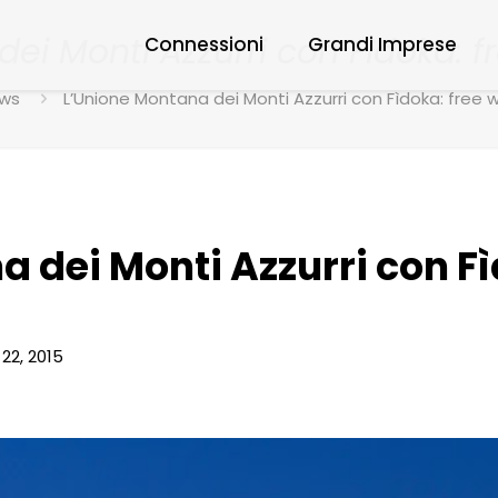
i Monti Azzurri con Fìdoka: fr
Connessioni
Grandi Imprese
ws
L’Unione Montana dei Monti Azzurri con Fìdoka: free wi
 dei Monti Azzurri con Fìd
22, 2015