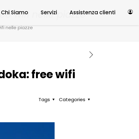
ee wifi nelle piazze
Chi Siamo
Servizi
Assistenza clienti
fi nelle piazze
oka: free wifi
Tags
Categories