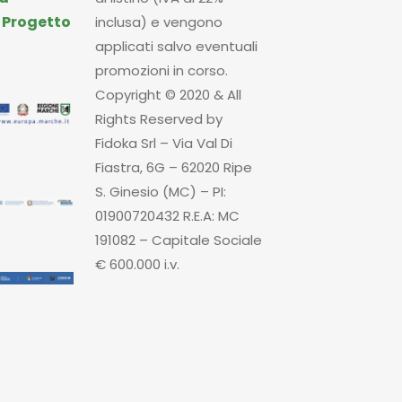
|
Progetto
inclusa) e vengono
applicati salvo eventuali
promozioni in corso.
Copyright © 2020 & All
Rights Reserved by
Fidoka Srl – Via Val Di
Fiastra, 6G – 62020 Ripe
S. Ginesio (MC) – PI:
01900720432 R.E.A: MC
191082 – Capitale Sociale
€ 600.000 i.v.