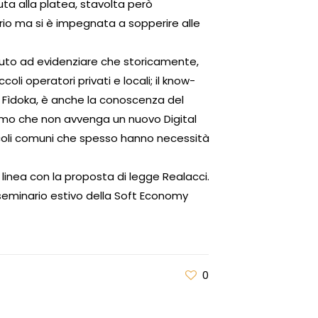
ta alla platea, stavolta però
orio ma si è impegnata a sopperire alle
enuto ad evidenziare che storicamente,
coli operatori privati e locali; il know-
i Fìdoka, è anche la conoscenza del
riamo che non avvenga un nuovo Digital
piccoli comuni che spesso hanno necessità
linea con la proposta di legge Realacci.
o seminario estivo della Soft Economy
0