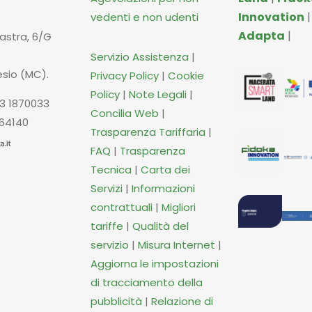
Innovation
vedenti e non udenti
Adapta
|
iastra, 6/G
Servizio Assistenza
|
esio (MC).
Privacy Policy
|
Cookie
Policy
|
Note Legali
|
3 1870033
Concilia Web
|
664140
Trasparenza Tariffaria
|
FAQ
|
Trasparenza
Tecnica
|
Carta dei
Servizi
|
Informazioni
contrattuali
|
Migliori
tariffe
|
Qualità del
servizio
|
Misura Internet
|
Aggiorna le impostazioni
di tracciamento della
pubblicità
|
Relazione di