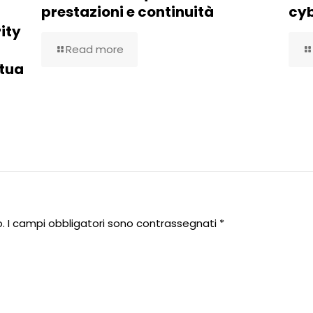
prestazioni e continuità
cy
ity
Read more
 tua
.
I campi obbligatori sono contrassegnati
*