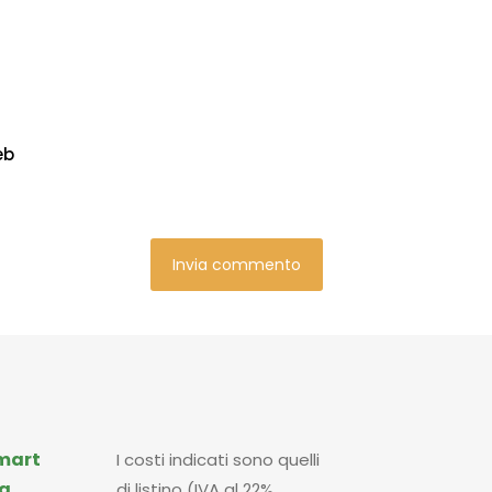
eb
mart
I costi indicati sono quelli
a
di listino (IVA al 22%