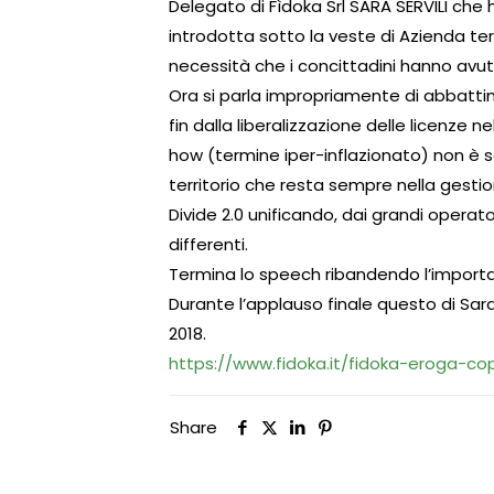
Delegato di Fìdoka Srl SARA SERVILI ch
introdotta sotto la veste di Azienda ter
necessità che i concittadini hanno avuto
Ora si parla impropriamente di abbattim
fin dalla liberalizzazione delle licenze ne
how (termine iper-inflazionato) non è s
territorio che resta sempre nella gestio
Divide 2.0 unificando, dai grandi operat
differenti.
Termina lo speech ribandendo l’importan
Durante l’applauso finale questo di Sara
2018.
https://www.fidoka.it/fidoka-eroga-co
Share