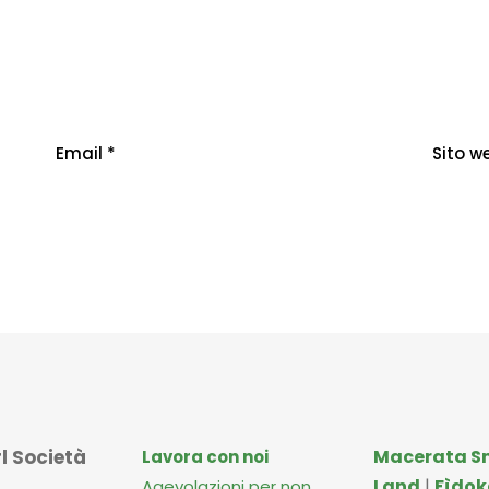
Email
*
Sito w
l Società
Macerata S
Lavora con noi
Land
|
Fìdok
Agevolazioni per non