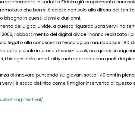
e ha velocemente introdotto Fìdoka già ampiamente conosciu
remotata che ben si è calata non solo alla difesa del territ
 bisogno in questi ultimi e duri anni.
ento del Digital Divide, a questo riguardo Sara Servili ha t
l 2006, l’abbattimento del digital divide l’hanno realizzato i pic
olo legato alla conoscenza tecnologica ma, ribadisce l’AD d
ne delle piccole imprese di servizi locali; ora quindi ci augu
ori, i bisogni delle smart citiy metropolitane con quelli dei 
za di innovare puntando sui giovani sotto i 40 anni in piena 
 Servili è stato definito come il miglior intervento di quest
p…looming-festival/