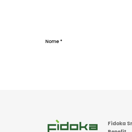
Nome
*
Fìdoka Sr
Benefit