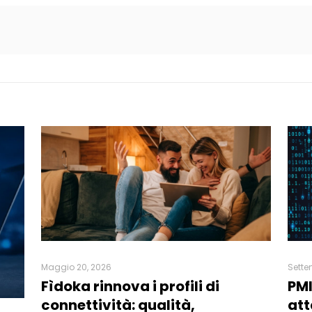
Maggio 20, 2026
Sette
Fìdoka rinnova i profili di
PMI
connettività: qualità,
att