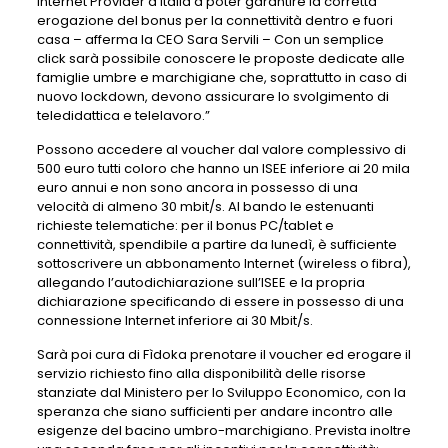
Internet Provider d’Italia a poter garantire la corretta
erogazione del bonus per la connettività dentro e fuori
casa – afferma la CEO Sara Servili – Con un semplice
click sarà possibile conoscere le proposte dedicate alle
famiglie umbre e marchigiane che, soprattutto in caso di
nuovo lockdown, devono assicurare lo svolgimento di
teledidattica e telelavoro.”
Possono accedere al voucher dal valore complessivo di
500 euro tutti coloro che hanno un ISEE inferiore ai 20 mila
euro annui e non sono ancora in possesso di una
velocità di almeno 30 mbit/s. Al bando le estenuanti
richieste telematiche: per il bonus PC/tablet e
connettività, spendibile a partire da lunedì, è sufficiente
sottoscrivere un abbonamento Internet (wireless o fibra),
allegando l’autodichiarazione sull’ISEE e la propria
dichiarazione specificando di essere in possesso di una
connessione Internet inferiore ai 30 Mbit/s.
Sarà poi cura di Fìdoka prenotare il voucher ed erogare il
servizio richiesto fino alla disponibilità delle risorse
stanziate dal Ministero per lo Sviluppo Economico, con la
speranza che siano sufficienti per andare incontro alle
esigenze del bacino umbro-marchigiano. Prevista inoltre