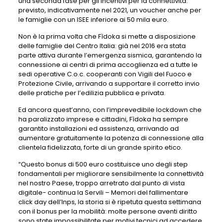
una seconda fase per gli incentivi per la connettività:
previsto, indicativamente nel 2021, un voucher anche per
le famiglie con un ISEE inferiore ai 50 mila euro.
Non è la prima volta che Fìdoka si mette a disposizione
delle famiglie del Centro Italia: già nel 2016 era stata
parte attiva durante l’emergenza sismica, garantendo la
connessione ai centri di prima accoglienza ed a tutte le
sedi operative C.o.c. cooperanti con Vigili del Fuoco e
Protezione Civile, arrivando a supportare il corretto invio
delle pratiche per l’edilizia pubblica e privata.
Ed ancora quest’anno, con l’imprevedibile lockdown che
ha paralizzato imprese e cittadini, Fìdoka ha sempre
garantito installazioni ed assistenza, arrivando ad
aumentare gratuitamente la potenza di connessione alla
clientela fidelizzata, forte di un grande spirito etico.
“Questo bonus di 500 euro costituisce uno degli step
fondamentali per migliorare sensibilmente la connettività
nel nostro Paese, troppo arretrato dal punto di vista
digitale- continua la Servili – Memori del fallimentare
click day dell’Inps, la storia si è ripetuta questa settimana
con il bonus per la mobilità: molte persone aventi diritto
sono state impossibilitate per motivi tecnici ad accedere