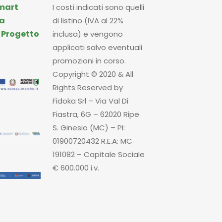
mart
I costi indicati sono quelli
a
di listino (IVA al 22%
|
Progetto
inclusa) e vengono
applicati salvo eventuali
promozioni in corso.
Copyright © 2020 & All
Rights Reserved by
Fidoka Srl – Via Val Di
Fiastra, 6G – 62020 Ripe
S. Ginesio (MC) – PI:
01900720432 R.E.A: MC
191082 – Capitale Sociale
€ 600.000 i.v.