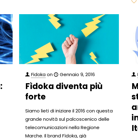
Fidoka
on
Gennaio 9, 2016
:
Fìdoka diventa più
M
forte
s
a
Siamo lieti di iniziare il 2016 con questa
i
grande novità sul palcoscenico delle
I
telecomunicazioni nella Regione
Marche. Il brand Fìdoka, già