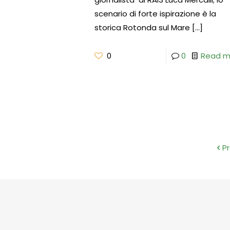
scenario di forte ispirazione è la
storica Rotonda sul Mare
[…]
0
0
Read m
P