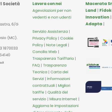
l Società
Macerata S
Lavora con noi
Land
|
Fìdok
Agevolazioni per non
Innovation
vedenti e non udenti
Adapta
|
iastra, 6/G
Servizio Assistenza
|
esio (MC).
Privacy Policy
|
Cookie
Policy
|
Note Legali
|
3 1870033
Concilia Web
|
664140
Trasparenza Tariffaria
|
FAQ
|
Trasparenza
Tecnica
|
Carta dei
Servizi
|
Informazioni
contrattuali
|
Migliori
tariffe
|
Qualità del
servizio
|
Misura Internet
|
Aggiorna le impostazioni