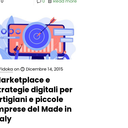
0
0
Read more
Fidoka
on
Dicembre 14, 2015
arketplace e
trategie digitali per
rtigiani e piccole
mprese del Made in
taly