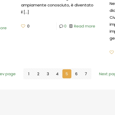
Ne
ampiamente conosciuto, è diventato
di
il
[…]
Ci
im
0
0
Read more
ore
im
ge
rev page
1
2
3
4
5
6
7
Next pa