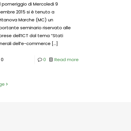
l pomeriggio di Mercoledi 9
cembre 2015 si è tenuto a
vitanova Marche (MC) un
portante seminario riservato alle
prese dell’ICT dal tema “Stati
nerali dell’e-commerce
[…]
0
0
Read more
ge