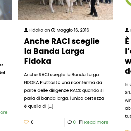
Fidoka
on
Maggio 16, 2016
Anche RACI sceglie
È
la Banda Larga
l
Fìdoka
w
te
d
del
Anche RACI sceglie la Banda Larga
FIDOKA Piuttosto una riconferma da
In
parte delle dirigenze RACI: quando si
Srl
parla di banda larga, l’unica certezza
wi
è quella di
[…]
ab
ore
tut
0
0
Read more