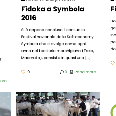
Fìdoka a Symbola
F
2016
Dop
ge
Si è appena concluso il consueto
in
Festival nazionale della Softeconomy
pe
Symbola che si svolge come ogni
do
anno nel territorio marchigiano (Treia,
Macerata), consiste in quasi una
[…]
!
0
0
Read more
ore